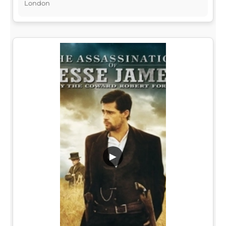
London
▶