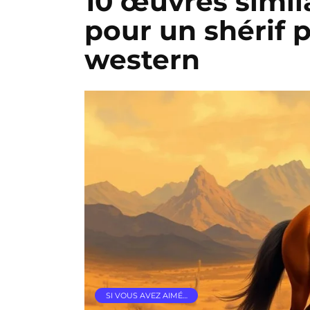
10 œuvres simila
pour un shérif p
western
SI VOUS AVEZ AIMÉ…