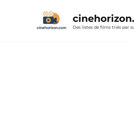
Aller
au
cinehorizo
contenu
Des listes de films triés par s