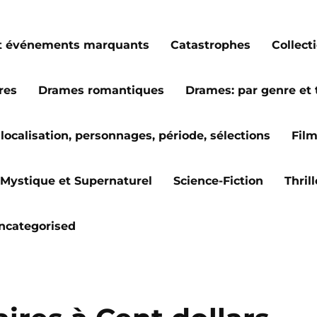
s et événements marquants
Catastrophes
Collect
res
Drames romantiques
Drames: par genre et
localisation, personnages, période, sélections
Fil
Mystique et Supernaturel
Science-Fiction
Thril
ncategorised