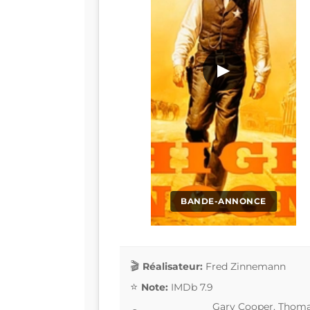
▶
BANDE-ANNONCE
Réalisateur:
Fred Zinnemann
Note:
IMDb 7.9
Gary Cooper, Thomas