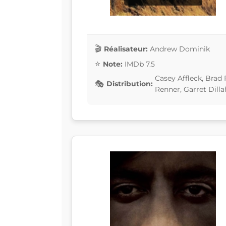
Réalisateur:
Andrew Dominik
Note:
IMDb 7.5
Casey Affleck, Brad
Distribution:
Renner, Garret Dill