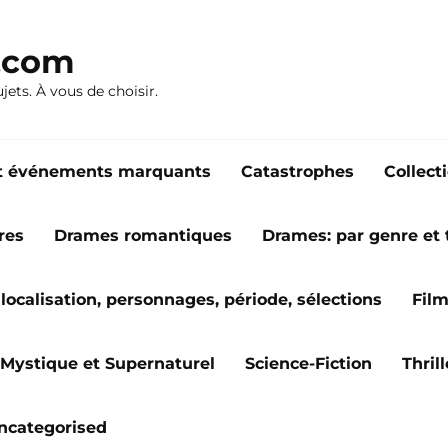
n.com
ujets. À vous de choisir.
s et événements marquants
Catastrophes
Collect
res
Drames romantiques
Drames: par genre et
localisation, personnages, période, sélections
Fil
Mystique et Supernaturel
Science-Fiction
Thril
ncategorised