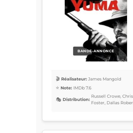
BANDE-ANNONCE
Réalisateur:
James Mangold
Note:
IMDb 7.6
Russell Crowe, Chri
Distribution:
Foster, Dallas Rober