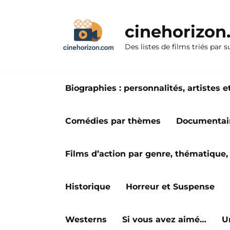
Aller
au
cinehorizo
contenu
Des listes de films triés par s
Biographies : personnalités, artiste
Comédies par thèmes
Documentai
Films d’action par genre, thématique, 
Historique
Horreur et Suspense
Westerns
Si vous avez aimé…
U