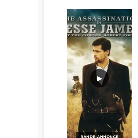
▶
BANDE-ANNONCE