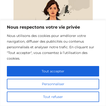
Nous respectons votre vie privée
Nous utilisons des cookies pour améliorer votre
navigation, diffuser des publicités ou contenus
personnalisés et analyser notre trafic. En cliquant sur
Les Meilleurs Thrillers de Vengeance
"Tout accepter", vous consentez à l’utilisation des
pour un Fils
cookies.
Tout accepter
Ajouter un commentaire
Personnaliser
Name
Tout refuser
Comment