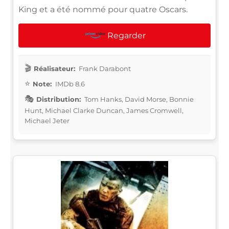
King et a été nommé pour quatre Oscars.
Regarder
Réalisateur:
Frank Darabont
Note:
IMDb 8.6
Distribution:
Tom Hanks, David Morse, Bonnie
Hunt, Michael Clarke Duncan, James Cromwell,
Michael Jeter