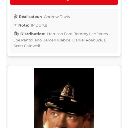
Réalisateur:
Andrew Davis
Note:
IMDb 7.8
Distribution:
Harrison Ford, Tommy Lee Jones,
Joe Pantoliano, Jeroen Krabbé, Daniel Roebuck, L.
Scott Caldwell