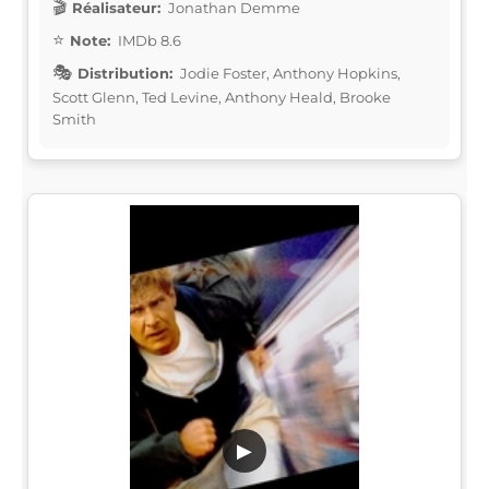
Réalisateur:
Jonathan Demme
Note:
IMDb 8.6
Distribution:
Jodie Foster, Anthony Hopkins,
Scott Glenn, Ted Levine, Anthony Heald, Brooke
Smith
▶