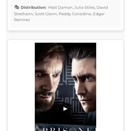
Distribution:
Matt Damon, Julia Stiles, David
Strathairn, Scott Glenn, Paddy Considine, Edgar
Ramírez
▶