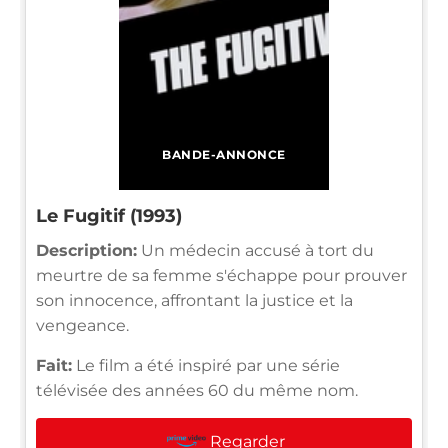
BANDE-ANNONCE
Le Fugitif (1993)
Description:
Un médecin accusé à tort du
meurtre de sa femme s'échappe pour prouver
son innocence, affrontant la justice et la
vengeance.
Fait:
Le film a été inspiré par une série
télévisée des années 60 du même nom.
Regarder