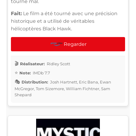
tourne mal.
Fait:
Le film a été tourné avec une précision
historique et a utilisé de véritables
hélicoptères Black Hawk.
Regarder
Réalisateur:
Ridley Scott
Note:
IMDb 7.7
Distribution:
Josh Hartnett, Eric Bana, Ewan
McGregor, Tom Sizemore, William Fichtner, Sam
Shepard