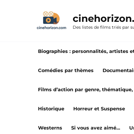
Aller
au
cinehorizo
contenu
Des listes de films triés par s
Biographies : personnalités, artiste
Comédies par thèmes
Documentai
Films d’action par genre, thématique, 
Historique
Horreur et Suspense
Westerns
Si vous avez aimé…
U