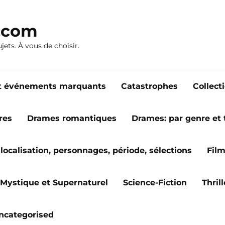
n.com
ujets. À vous de choisir.
s et événements marquants
Catastrophes
Collect
res
Drames romantiques
Drames: par genre et
localisation, personnages, période, sélections
Fil
Mystique et Supernaturel
Science-Fiction
Thril
ncategorised