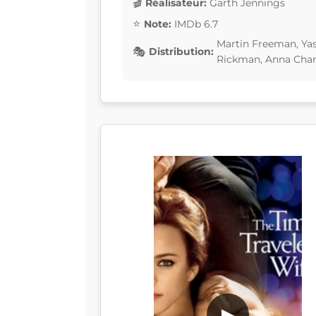
Réalisateur:
Garth Jennings
Note:
IMDb 6.7
Martin Freeman, Yas
Distribution:
Rickman, Anna Chan
▶