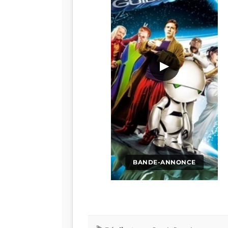
▶
BANDE-ANNONCE