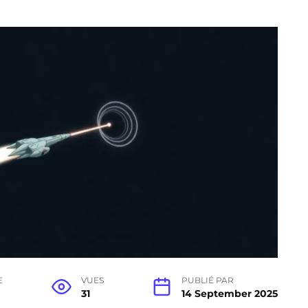
E
VUES
PUBLIÉ PAR
31
14 September 2025