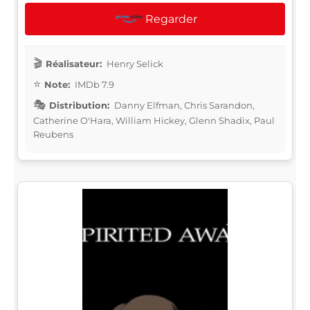
Regarder
Réalisateur:
Henry Selick
Note:
IMDb 7.9
Distribution:
Danny Elfman, Chris Sarandon,
Catherine O'Hara, William Hickey, Glenn Shadix, Paul
Reubens