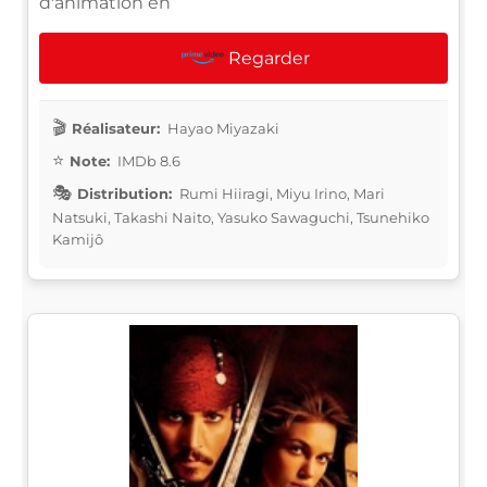
d'animation en
Regarder
Réalisateur:
Hayao Miyazaki
Note:
IMDb 8.6
Distribution:
Rumi Hiiragi, Miyu Irino, Mari
Natsuki, Takashi Naito, Yasuko Sawaguchi, Tsunehiko
Kamijô