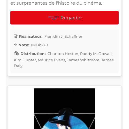
et surprenantes de l'histoire du cinéma.
Regarder
Réalisateur:
Franklin J. Schaffner
Note:
IMDb 8.0
Distribution:
Charlton Heston, Roddy McDowall,
Kim Hunter, Maurice Evans, James Whitmore, James
Daly