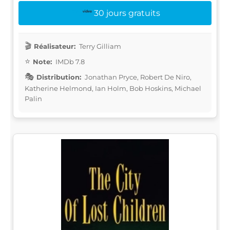
30 jours gratuits
Réalisateur:
Terry Gilliam
Note:
IMDb 7.8
Distribution:
Jonathan Pryce, Robert De Niro,
Katherine Helmond, Ian Holm, Bob Hoskins, Michael
Palin