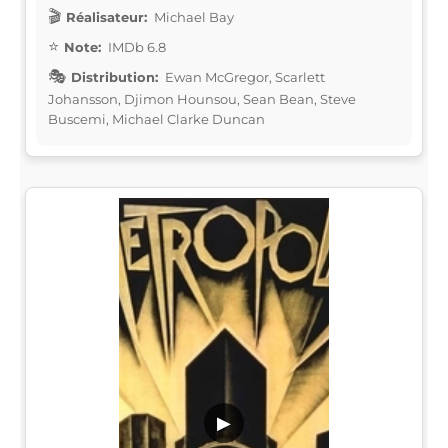
Réalisateur:
Michael Bay
Note:
IMDb 6.8
Distribution:
Ewan McGregor, Scarlett
Johansson, Djimon Hounsou, Sean Bean, Steve
Buscemi, Michael Clarke Duncan
▶