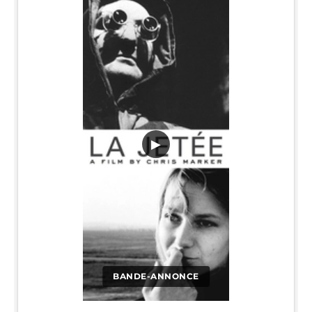
▶
BANDE-ANNONCE