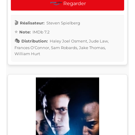
Regarder
Réalisateur:
Steven Spielberg
Note:
IMDb 7.2
Distribution:
Haley Joel Osment, Jude Law,
Frances O'Connor, Sam Robards, Jake Thomas,
William Hurt