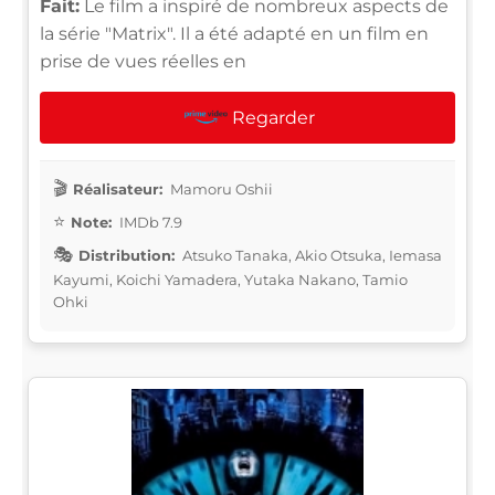
Fait:
Le film a inspiré de nombreux aspects de
la série "Matrix". Il a été adapté en un film en
prise de vues réelles en
Regarder
Réalisateur:
Mamoru Oshii
Note:
IMDb 7.9
Distribution:
Atsuko Tanaka, Akio Otsuka, Iemasa
Kayumi, Koichi Yamadera, Yutaka Nakano, Tamio
Ohki