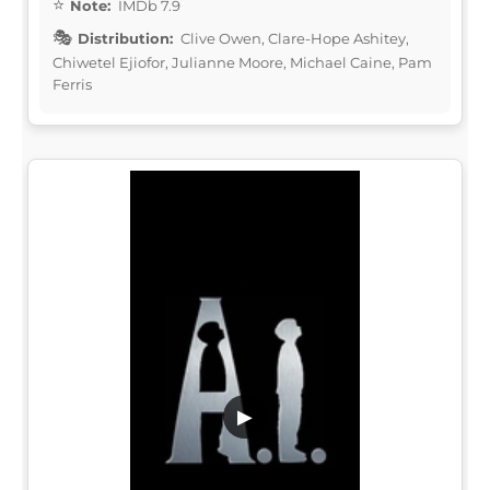
Note:
IMDb 7.9
Distribution:
Clive Owen, Clare-Hope Ashitey,
Chiwetel Ejiofor, Julianne Moore, Michael Caine, Pam
Ferris
▶