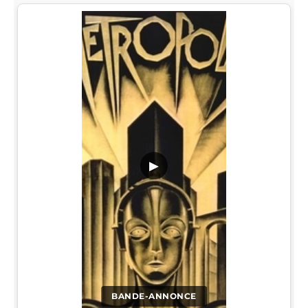
▶
BANDE-ANNONCE