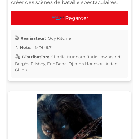
créer des scènes de bataille spectaculaires.
Regarder
Réalisateur:
Guy Ritchie
Note:
IMDb 6.7
Distribution:
Charlie Hunnam, Jude Law, Astrid
Bergès-Frisbey, Eric Bana, Djimon Hounsou, Aidan
Gillen