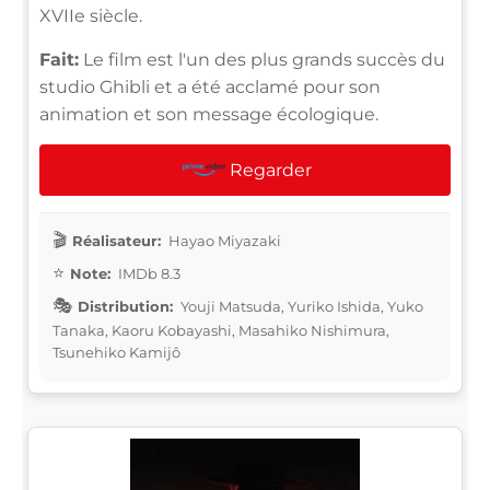
XVIIe siècle.
Fait:
Le film est l'un des plus grands succès du
studio Ghibli et a été acclamé pour son
animation et son message écologique.
Regarder
Réalisateur:
Hayao Miyazaki
Note:
IMDb 8.3
Distribution:
Youji Matsuda, Yuriko Ishida, Yuko
Tanaka, Kaoru Kobayashi, Masahiko Nishimura,
Tsunehiko Kamijô