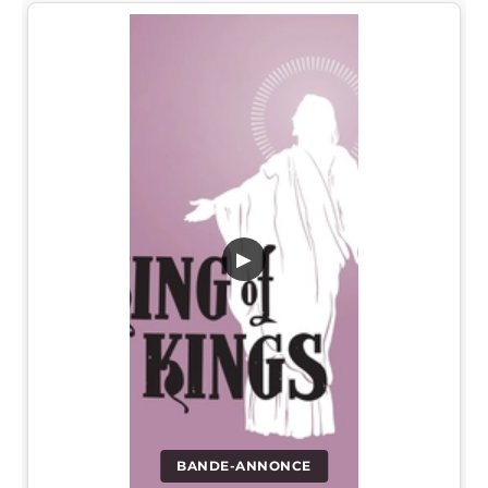
▶
BANDE-ANNONCE