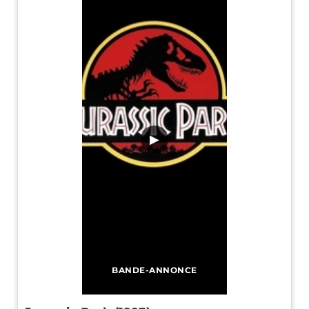
▶
BANDE-ANNONCE