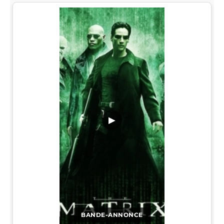
▶
BANDE-ANNONCE