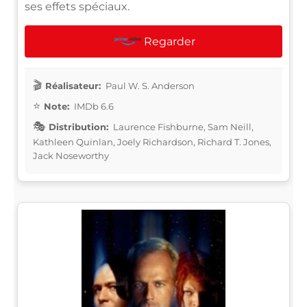
ses effets spéciaux.
Regarder
Réalisateur:
Paul W. S. Anderson
Note:
IMDb 6.6
Distribution:
Laurence Fishburne, Sam Neill,
Kathleen Quinlan, Joely Richardson, Richard T. Jones,
Jack Noseworthy