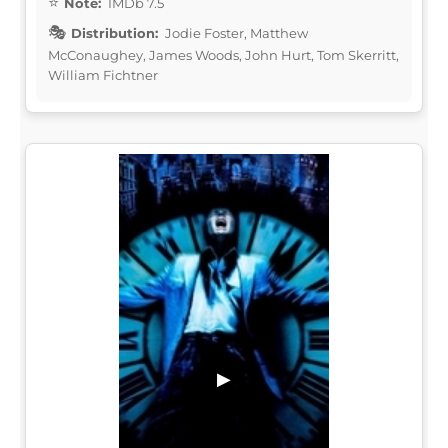
Note:
IMDb 7.5
Distribution:
Jodie Foster, Matthew
McConaughey, James Woods, John Hurt, Tom Skerritt,
William Fichtner
▶