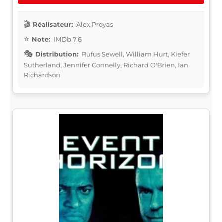
Réalisateur:
Alex Proyas
Note:
IMDb 7.6
Distribution:
Rufus Sewell, William Hurt, Kiefer
Sutherland, Jennifer Connelly, Richard O'Brien, Ian
Richardson