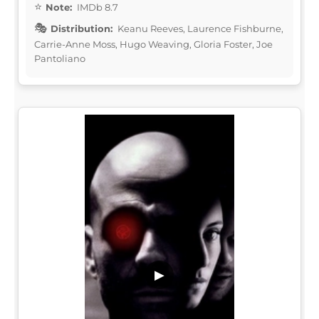
Note:
IMDb 8.7
Distribution:
Keanu Reeves, Laurence Fishburne,
Carrie-Anne Moss, Hugo Weaving, Gloria Foster, Joe
Pantoliano
▶