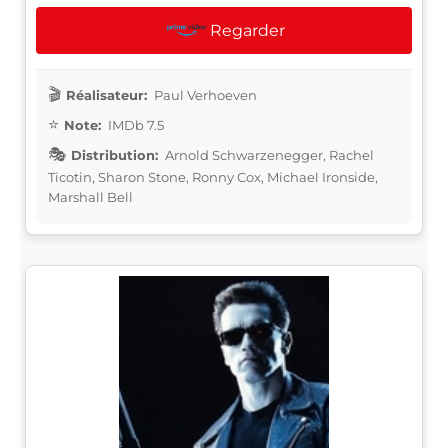
Regarder
Réalisateur:
Paul Verhoeven
Note:
IMDb 7.5
Distribution:
Arnold Schwarzenegger, Rachel
Ticotin, Sharon Stone, Ronny Cox, Michael Ironside,
Marshall Bell