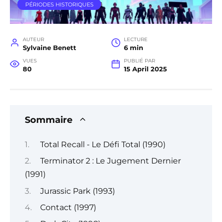
PÉRIODES HISTORIQUES
AUTEUR
LECTURE
Sylvaine Benett
6 min
VUES
PUBLIÉ PAR
80
15 April 2025
Sommaire
Total Recall - Le Défi Total (1990)
Terminator 2 : Le Jugement Dernier
(1991)
Jurassic Park (1993)
Contact (1997)