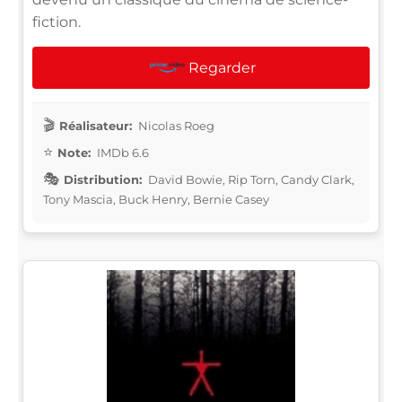
fiction.
Regarder
Réalisateur:
Nicolas Roeg
Note:
IMDb 6.6
Distribution:
David Bowie, Rip Torn, Candy Clark,
Tony Mascia, Buck Henry, Bernie Casey