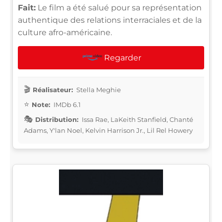
Fait:
Le film a été salué pour sa représentation
authentique des relations interraciales et de la
culture afro-américaine.
Regarder
Réalisateur:
Stella Meghie
Note:
IMDb 6.1
Distribution:
Issa Rae, LaKeith Stanfield, Chanté
Adams, Y'lan Noel, Kelvin Harrison Jr., Lil Rel Howery