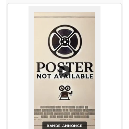
▶
BANDE-ANNONCE