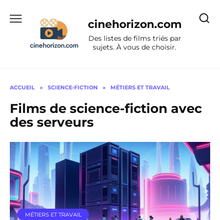
Aller
au
cinehorizon.com
contenu
Des listes de films triés par
sujets. À vous de choisir.
ACCUEIL
»
SCIENCE-FICTION
»
MÉTIERS ET TRAVAIL
Films de science-fiction avec
des serveurs
MÉTIERS ET TRAVAIL