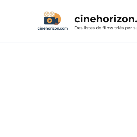
Aller
au
cinehorizo
contenu
Des listes de films triés par s