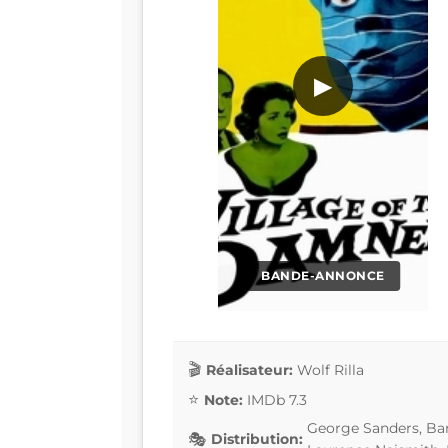
▶
BANDE-ANNONCE
Réalisateur:
Wolf Rilla
Note:
IMDb 7.3
George Sanders, Bar
Distribution: