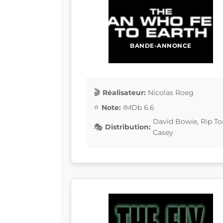
BANDE-ANNONCE
Réalisateur:
Nicolas Roeg
Note:
IMDb 6.6
David Bowie, Rip To
Distribution:
Casey