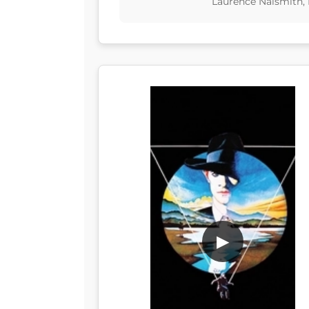
Laurence Naismith,
▶