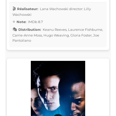
Réalisateur:
Lana Wachowski director: Lilly
Wachowski
Note:
IMDb 8.7
Distribution:
Keanu Reeves, Laurence Fishburne,
Carrie-Anne Moss, Hugo Weaving, Gloria Foster, Joe
Pantoliano