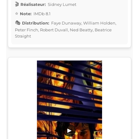
Réalisateur:
Sidney Lumet
Note:
IMDb 8.1
Distribution:
Faye Dunaway, William Holden,
Peter Finch, Robert Duvall, Ned Beatty, Beatrice
Straight
▶