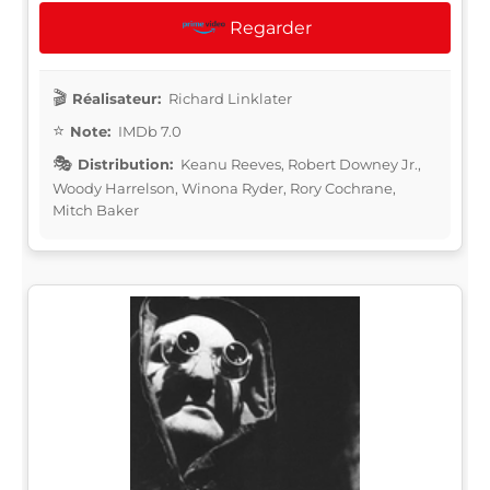
Regarder
Réalisateur:
Richard Linklater
Note:
IMDb 7.0
Distribution:
Keanu Reeves, Robert Downey Jr.,
Woody Harrelson, Winona Ryder, Rory Cochrane,
Mitch Baker