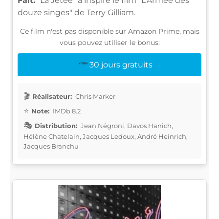
Fait:
"La Jetée" a inspiré le film "L'Armée des
douze singes" de Terry Gilliam.
Ce film n'est pas disponible sur Amazon Prime, mais
vous pouvez utiliser le bonus:
30 jours gratuits
Réalisateur:
Chris Marker
Note:
IMDb 8.2
Distribution:
Jean Négroni, Davos Hanich,
Hélène Chatelain, Jacques Ledoux, André Heinrich,
Jacques Branchu