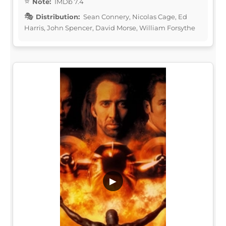
Note:
IMDb 7.4
Distribution:
Sean Connery, Nicolas Cage, Ed
Harris, John Spencer, David Morse, William Forsythe
▶