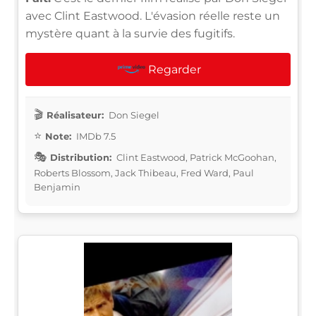
avec Clint Eastwood. L'évasion réelle reste un
mystère quant à la survie des fugitifs.
Regarder
Réalisateur:
Don Siegel
Note:
IMDb 7.5
Distribution:
Clint Eastwood, Patrick McGoohan,
Roberts Blossom, Jack Thibeau, Fred Ward, Paul
Benjamin