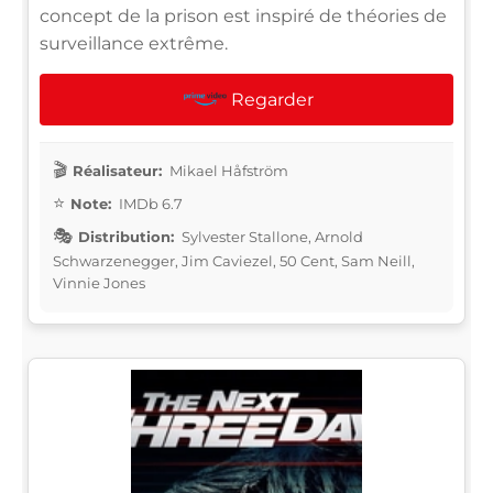
concept de la prison est inspiré de théories de
surveillance extrême.
Regarder
Réalisateur:
Mikael Håfström
Note:
IMDb 6.7
Distribution:
Sylvester Stallone, Arnold
Schwarzenegger, Jim Caviezel, 50 Cent, Sam Neill,
Vinnie Jones