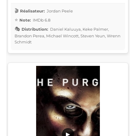
Réalisateur:
Jordan Peele
Note:
IMDb 6.8
Distribution:
Daniel Kaluuya, Keke Palmer,
Brandon Perea, Michael Wincott, Steven Yeun, Wrenn
Schmidt
▶