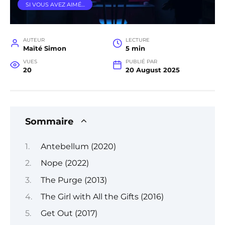
SI VOUS AVEZ AIMÉ…
AUTEUR
LECTURE
Maïté Simon
5 min
VUES
PUBLIÉ PAR
20
20 August 2025
Sommaire
Antebellum (2020)
Nope (2022)
The Purge (2013)
The Girl with All the Gifts (2016)
Get Out (2017)