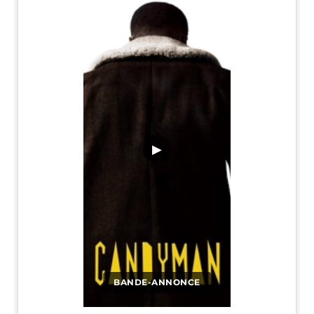
▶
BANDE-ANNONCE