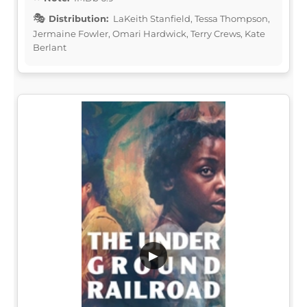
Distribution:
LaKeith Stanfield, Tessa Thompson,
Jermaine Fowler, Omari Hardwick, Terry Crews, Kate
Berlant
▶