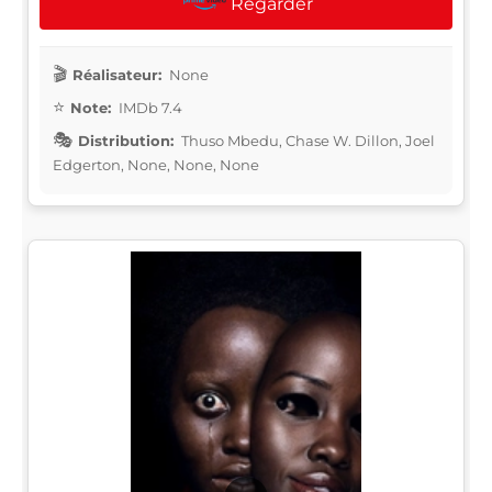
Regarder
Réalisateur:
None
Note:
IMDb 7.4
Distribution:
Thuso Mbedu, Chase W. Dillon, Joel
Edgerton, None, None, None