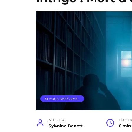
SI VOUS AVEZ AIMÉ…
AUTEUR
LECTU
Sylvaine Benett
6 min