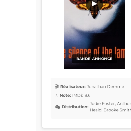
▶
BANDE-ANNONCE
Réalisateur:
Jonathan Demme
Note:
IMDb 8.6
Jodie Foster, Antho
Distribution:
Heald, Brooke Smit