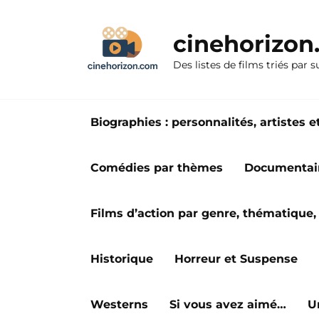
Aller
au
cinehorizo
contenu
Des listes de films triés par s
Biographies : personnalités, artiste
Comédies par thèmes
Documentai
Films d’action par genre, thématique, 
Historique
Horreur et Suspense
Westerns
Si vous avez aimé…
U