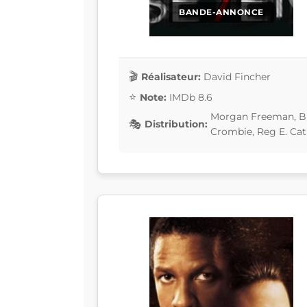
BANDE-ANNONCE
Réalisateur:
David Fincher
Note:
IMDb 8.6
Morgan Freeman, Bra
Distribution:
Crombie, Reg E. Ca