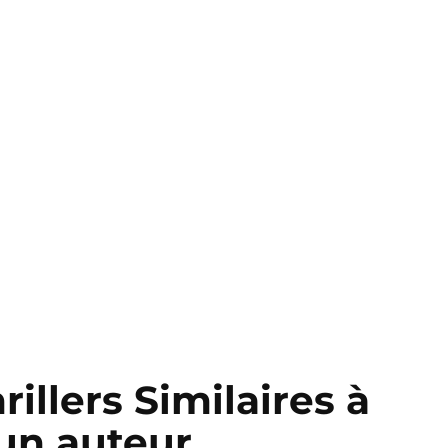
illers Similaires à
’un auteur