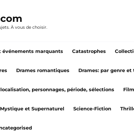
n.com
ujets. À vous de choisir.
s et événements marquants
Catastrophes
Collect
res
Drames romantiques
Drames: par genre et
localisation, personnages, période, sélections
Fil
Mystique et Supernaturel
Science-Fiction
Thril
ncategorised