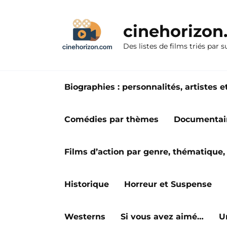
Aller
au
cinehorizo
contenu
Des listes de films triés par s
Biographies : personnalités, artiste
Comédies par thèmes
Documentai
Films d’action par genre, thématique, 
Historique
Horreur et Suspense
Westerns
Si vous avez aimé…
U