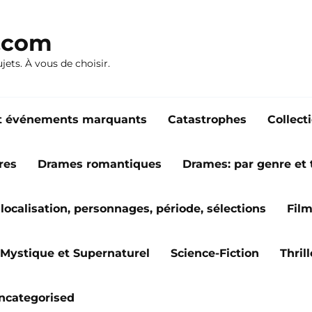
n.com
ujets. À vous de choisir.
s et événements marquants
Catastrophes
Collect
res
Drames romantiques
Drames: par genre et
localisation, personnages, période, sélections
Fil
Mystique et Supernaturel
Science-Fiction
Thril
ncategorised