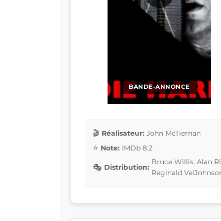
BANDE-ANNONCE
Réalisateur:
John McTiernan
Note:
IMDb 8.2
Bruce Willis, Alan 
Distribution:
Reginald VelJohnson