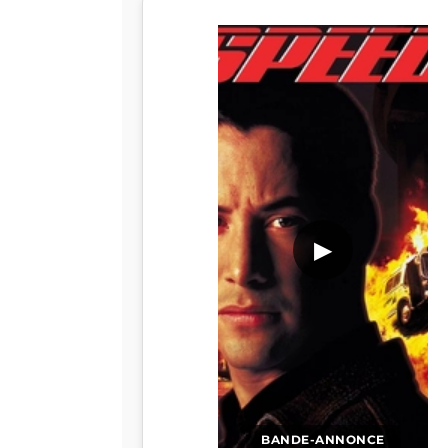
▶
BANDE-ANNONCE