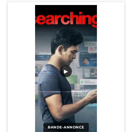
▶
BANDE-ANNONCE