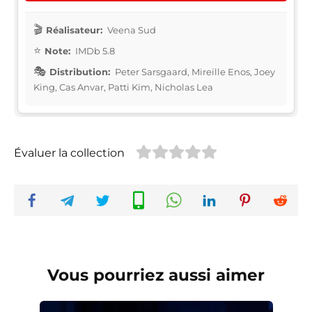
Réalisateur:
Veena Sud
Note:
IMDb 5.8
Distribution:
Peter Sarsgaard, Mireille Enos, Joey
King, Cas Anvar, Patti Kim, Nicholas Lea
Évaluer la collection
Vous pourriez aussi aimer