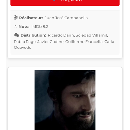
Réalisateur:
Juan José Campanella
Note:
IMDb 8.2
Distribution:
Ricardo Darín, Soledad Villamil,
Pablo Rago, Javier Godino, Guillermo Francella, Carla
Quevedo