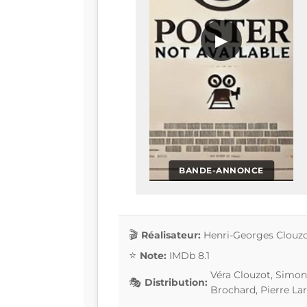
▶
BANDE-ANNONCE
Réalisateur:
Henri-Georges Clouz
Note:
IMDb 8.1
Véra Clouzot, Simone
Distribution:
Brochard, Pierre La