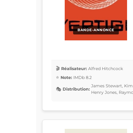
BANDE-ANNONCE
Réalisateur:
Alfred Hitchcock
Note:
IMDb 8.2
James Stewart, Kim
Distribution:
Henry Jones, Raymo