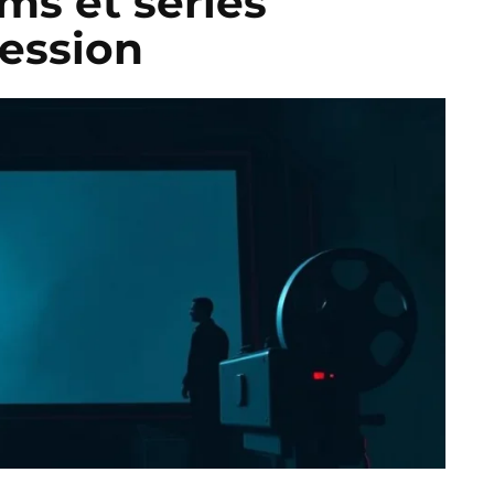
ms et séries
session