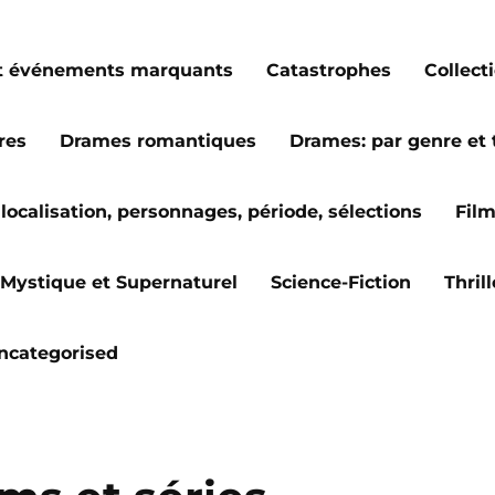
s et événements marquants
Catastrophes
Collect
res
Drames romantiques
Drames: par genre et
localisation, personnages, période, sélections
Fil
Mystique et Supernaturel
Science-Fiction
Thril
ncategorised