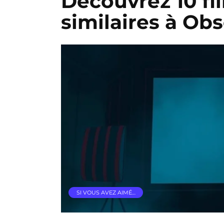
Découvrez 10 fil
similaires à Ob
SI VOUS AVEZ AIMÉ…