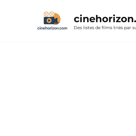
Aller
au
cinehorizo
contenu
Des listes de films triés par s