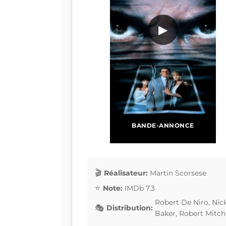
▶
BANDE-ANNONCE
Réalisateur:
Martin Scorsese
Note:
IMDb 7.3
Robert De Niro, Nick
Distribution:
Baker, Robert Mitc