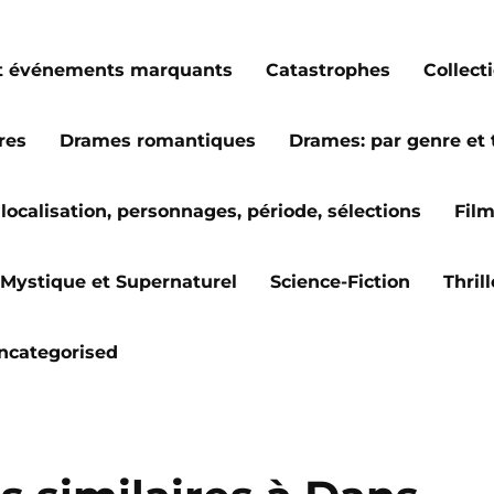
s et événements marquants
Catastrophes
Collect
res
Drames romantiques
Drames: par genre et
localisation, personnages, période, sélections
Fil
Mystique et Supernaturel
Science-Fiction
Thril
ncategorised