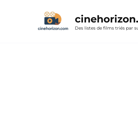
Aller
au
cinehorizo
contenu
Des listes de films triés par s