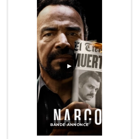
▶
BANDE-ANNONCE