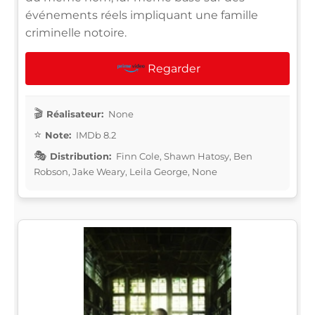
événements réels impliquant une famille
criminelle notoire.
Regarder
Réalisateur:
None
Note:
IMDb 8.2
Distribution:
Finn Cole, Shawn Hatosy, Ben
Robson, Jake Weary, Leila George, None