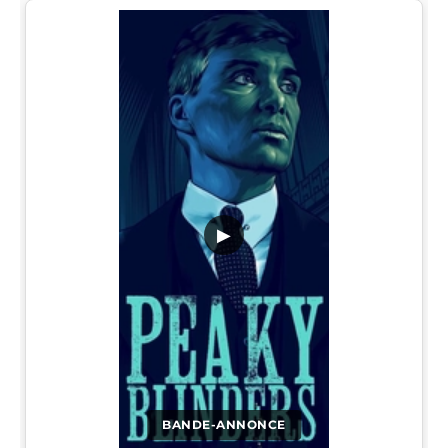
▶
BANDE-ANNONCE