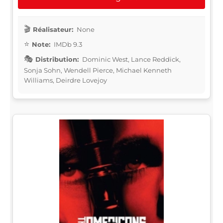
Réalisateur:
None
Note:
IMDb 9.3
Distribution:
Dominic West, Lance Reddick,
Sonja Sohn, Wendell Pierce, Michael Kenneth
Williams, Deirdre Lovejoy