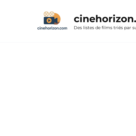
Aller
au
cinehorizo
contenu
Des listes de films triés par s