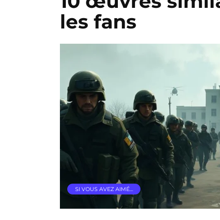
10 œuvres simil
les fans
SI VOUS AVEZ AIMÉ…