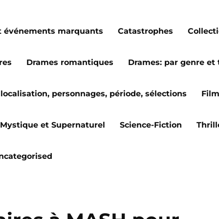
s et événements marquants
Catastrophes
Collect
res
Drames romantiques
Drames: par genre et
localisation, personnages, période, sélections
Fil
Mystique et Supernaturel
Science-Fiction
Thril
ncategorised