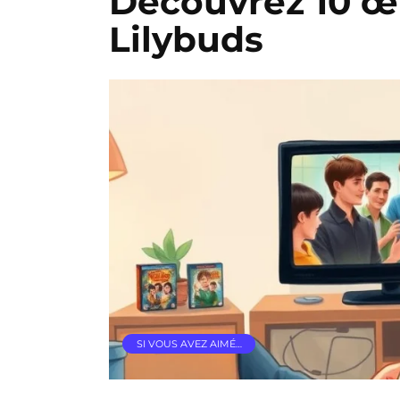
Découvrez 10 œu
Lilybuds
SI VOUS AVEZ AIMÉ…