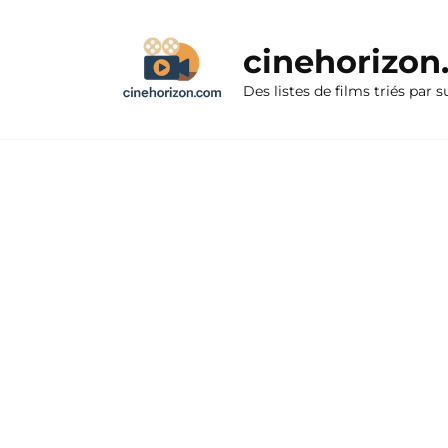
Aller
au
cinehorizo
contenu
Des listes de films triés par s