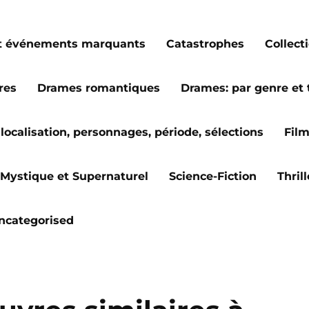
s et événements marquants
Catastrophes
Collect
res
Drames romantiques
Drames: par genre et
localisation, personnages, période, sélections
Fil
Mystique et Supernaturel
Science-Fiction
Thril
ncategorised