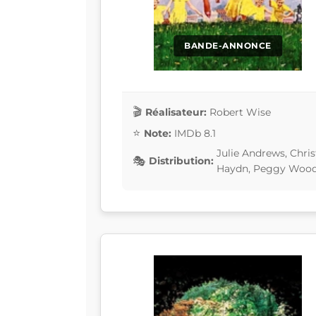
BANDE-ANNONCE
Réalisateur:
Robert Wise
Note:
IMDb 8.1
Julie Andrews, Chri
Distribution:
Haydn, Peggy Wood