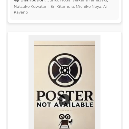
Natsuko Kuwatani, Eri Kitamura, Michiko Neya, Ai
Kayano
▶