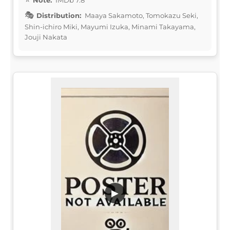
Distribution:
Maaya Sakamoto, Tomokazu Seki,
Shin-ichiro Miki, Mayumi Izuka, Minami Takayama,
Jouji Nakata
▶