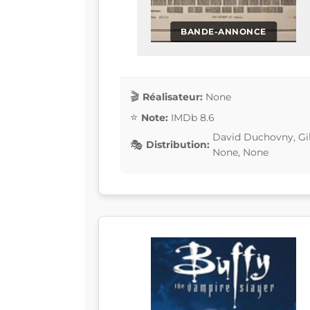
BANDE-ANNONCE
Réalisateur:
None
Note:
IMDb 8.6
David Duchovny, Gil
Distribution:
None, None