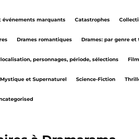
s et événements marquants
Catastrophes
Collect
res
Drames romantiques
Drames: par genre et
localisation, personnages, période, sélections
Fil
Mystique et Supernaturel
Science-Fiction
Thril
ncategorised