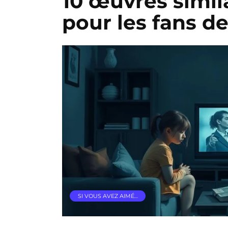
10 œuvres simi
pour les fans d
SI VOUS AVEZ AIMÉ…