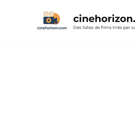
Aller
au
cinehorizo
contenu
Des listes de films triés par s