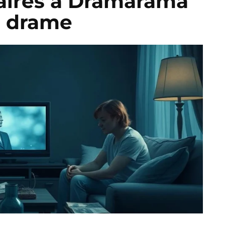
laires à Dramarama
e drame