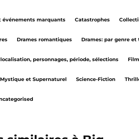
s et événements marquants
Catastrophes
Collect
res
Drames romantiques
Drames: par genre et
localisation, personnages, période, sélections
Fil
Mystique et Supernaturel
Science-Fiction
Thril
ncategorised