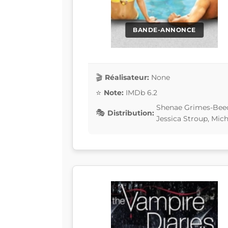
BANDE-ANNONCE
Réalisateur:
None
Note:
IMDb 6.2
Shenae Grimes-Beec
Distribution:
Jessica Stroup, Mic