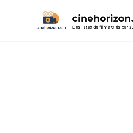
Aller
au
cinehorizo
contenu
Des listes de films triés par s