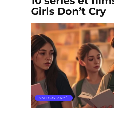
10 séries et film
Girls Don’t Cry
SI VOUS AVEZ AIMÉ…