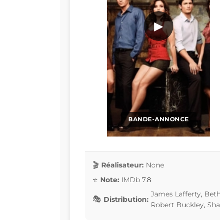
▶
BANDE-ANNONCE
Réalisateur:
None
Note:
IMDb 7.8
James Lafferty, Bet
Distribution:
Robert Buckley, Sh