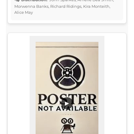
Morwenna Banks, Richard Ridings, Kira Monteith,
Alice May
▶