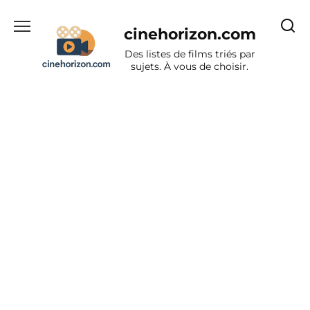
Aller
au
cinehorizon.com
contenu
Des listes de films triés par
sujets. À vous de choisir.