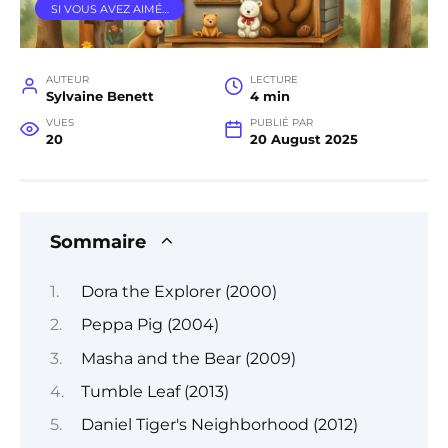
SI VOUS AVEZ AIMÉ…
AUTEUR
LECTURE
Sylvaine Benett
4 min
VUES
PUBLIÉ PAR
20
20 August 2025
Sommaire
Dora the Explorer (2000)
Peppa Pig (2004)
Masha and the Bear (2009)
Tumble Leaf (2013)
Daniel Tiger's Neighborhood (2012)