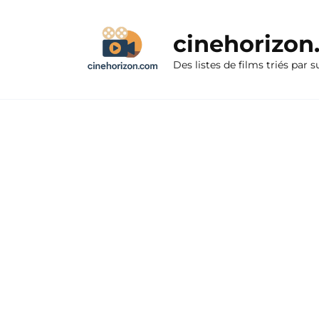
Aller
au
cinehorizo
contenu
Des listes de films triés par s