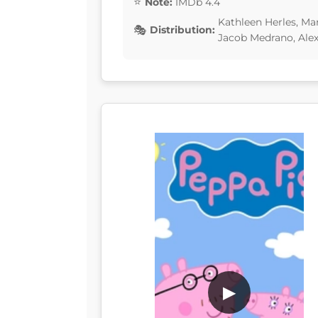
Note:
IMDb 4.4
Kathleen Herles, Ma
Distribution:
Jacob Medrano, Alex
▶