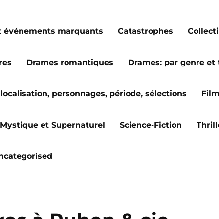
s et événements marquants
Catastrophes
Collect
res
Drames romantiques
Drames: par genre et
localisation, personnages, période, sélections
Fil
Mystique et Supernaturel
Science-Fiction
Thril
ncategorised