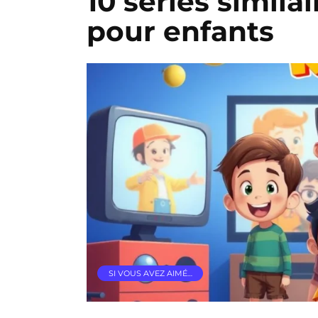
10 séries simila
pour enfants
SI VOUS AVEZ AIMÉ…