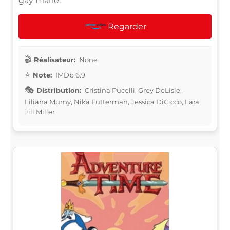
gay marié.
Regarder
Réalisateur:
None
Note:
IMDb 6.9
Distribution:
Cristina Pucelli, Grey DeLisle,
Liliana Mumy, Nika Futterman, Jessica DiCicco, Lara
Jill Miller