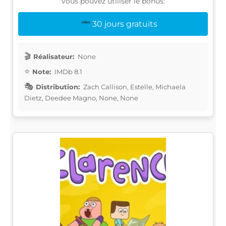
vous pouvez utiliser le bonus:
30 jours gratuits
Réalisateur:
None
Note:
IMDb 8.1
Distribution:
Zach Callison, Estelle, Michaela
Dietz, Deedee Magno, None, None