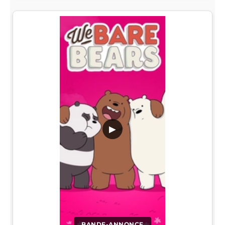
▶
BANDE-ANNONCE