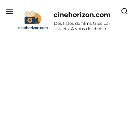
Aller
au
cinehorizon.com
contenu
Des listes de films triés par
sujets. À vous de choisir.