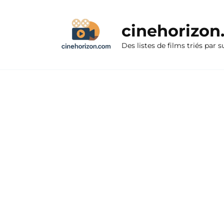
Aller
au
cinehorizo
contenu
Des listes de films triés par s