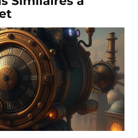
ms Similaires à
et