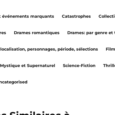
s et événements marquants
Catastrophes
Collect
res
Drames romantiques
Drames: par genre et
localisation, personnages, période, sélections
Fil
Mystique et Supernaturel
Science-Fiction
Thril
ncategorised