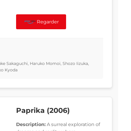
Regarder
ke Sakaguchi, Haruko Momoi, Shozo Iizuka,
ako Kyoda
Paprika (2006)
Description:
A surreal exploration of