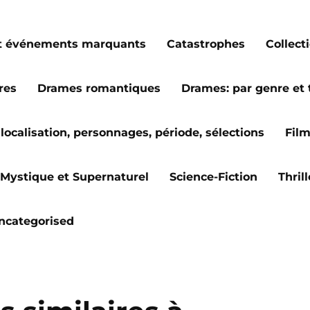
s et événements marquants
Catastrophes
Collect
res
Drames romantiques
Drames: par genre et
localisation, personnages, période, sélections
Fil
Mystique et Supernaturel
Science-Fiction
Thril
ncategorised