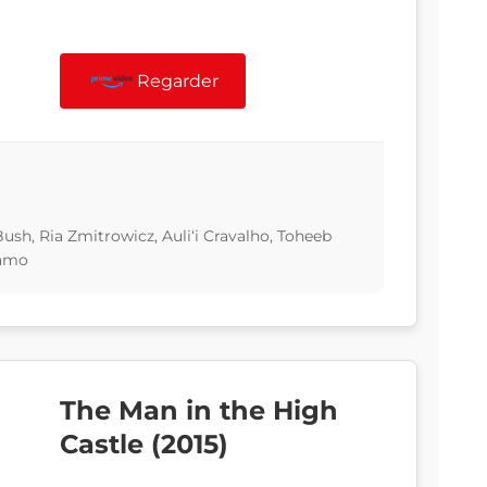
Regarder
 Bush, Ria Zmitrowicz, Auliʻi Cravalho, Toheeb
zamo
The Man in the High
Castle (2015)