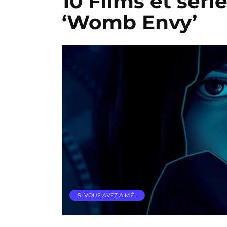
10 Films et série
‘Womb Envy’
SI VOUS AVEZ AIMÉ…