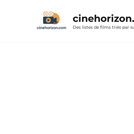
Aller
au
cinehorizo
contenu
Des listes de films triés par s