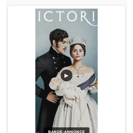
▶
BANDE-ANNONCE