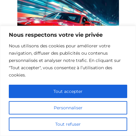
Nous respectons votre vie privée
Nous utilisons des cookies pour améliorer votre
navigation, diffuser des publicités ou contenus
personnalisés et analyser notre trafic. En cliquant sur
"Tout accepter", vous consentez à l’utilisation des
10 Œuvres Similaires à Urban Racer
cookies.
pour les Fans de Vitesse
Tout accepter
Personnaliser
Ajouter un commentaire
Name
Tout refuser