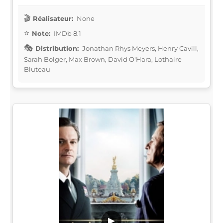
Réalisateur:
None
Note:
IMDb 8.1
Distribution:
Jonathan Rhys Meyers, Henry Cavill,
Sarah Bolger, Max Brown, David O'Hara, Lothaire
Bluteau
▶