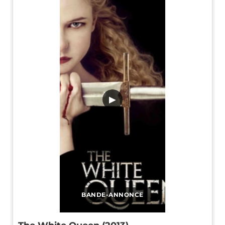
▶
BANDE-ANNONCE