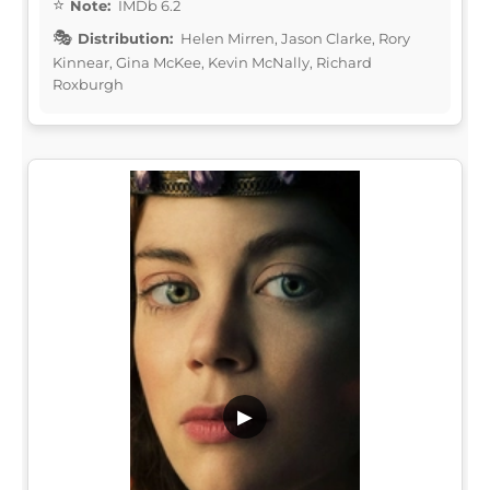
Note:
IMDb 6.2
Distribution:
Helen Mirren, Jason Clarke, Rory
Kinnear, Gina McKee, Kevin McNally, Richard
Roxburgh
▶