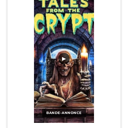
▶
BANDE-ANNONCE