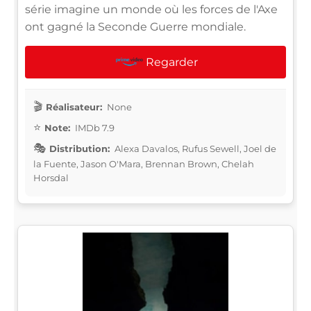
série imagine un monde où les forces de l'Axe
ont gagné la Seconde Guerre mondiale.
Regarder
Réalisateur:
None
Note:
IMDb 7.9
Distribution:
Alexa Davalos, Rufus Sewell, Joel de
la Fuente, Jason O'Mara, Brennan Brown, Chelah
Horsdal