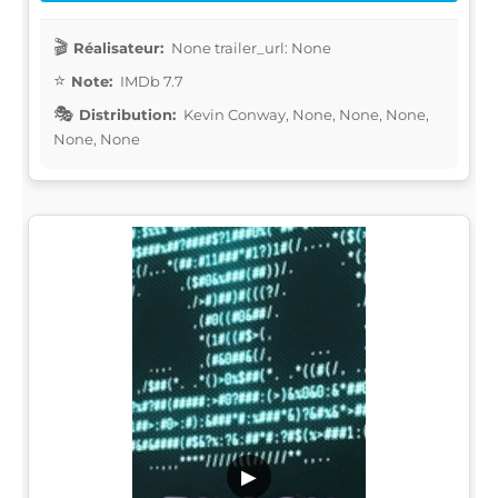
Réalisateur:
None trailer_url: None
Note:
IMDb 7.7
Distribution:
Kevin Conway, None, None, None,
None, None
▶