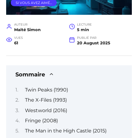
SI VOUS AVEZ AIMÉ…
AUTEUR
LECTURE
Maïté Simon
5 min
VUES
PUBLIÉ PAR
61
20 August 2025
Sommaire
Twin Peaks (1990)
The X-Files (1993)
Westworld (2016)
Fringe (2008)
The Man in the High Castle (2015)