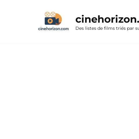
Aller
au
cinehorizo
contenu
Des listes de films triés par s