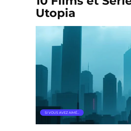
10 Films et Séri
Utopia
SI VOUS AVEZ AIMÉ…