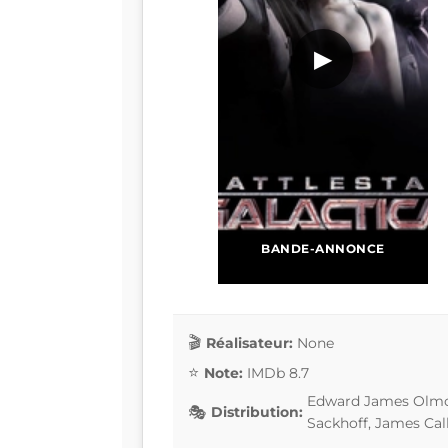
▶
BANDE-ANNONCE
Réalisateur:
None
Note:
IMDb 8.7
Edward James Olmo
Distribution:
Sackhoff, James Calli