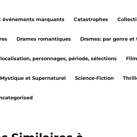
s et événements marquants
Catastrophes
Collect
res
Drames romantiques
Drames: par genre et
localisation, personnages, période, sélections
Fil
Mystique et Supernaturel
Science-Fiction
Thril
ncategorised