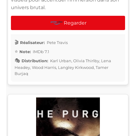
univers brutal.
Regarder
Réalisateur:
Pete Travis
Note:
IMDb 7.1
Distribution:
Karl Urban, Olivia Thirlby, Lena
Headey, Wood Harris, Langley Kirkwood, Tamer
Burjaq