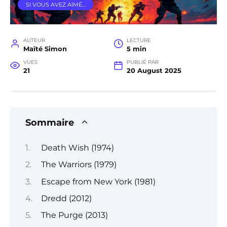
SI VOUS AVEZ AIMÉ…
AUTEUR
LECTURE
Maïté Simon
5 min
VUES
PUBLIÉ PAR
21
20 August 2025
Sommaire
Death Wish (1974)
The Warriors (1979)
Escape from New York (1981)
Dredd (2012)
The Purge (2013)