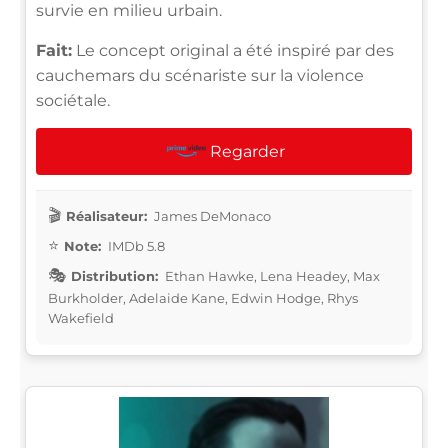
survie en milieu urbain.
Fait:
Le concept original a été inspiré par des
cauchemars du scénariste sur la violence
sociétale.
Regarder
Réalisateur:
James DeMonaco
Note:
IMDb 5.8
Distribution:
Ethan Hawke, Lena Headey, Max
Burkholder, Adelaide Kane, Edwin Hodge, Rhys
Wakefield