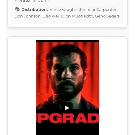
Note:
IMDb 7.1
Distribution:
Vince Vaughn, Jennifer Carpenter,
Don Johnson, Udo Kier, Dion Mucciacito, Geno Segers
▶