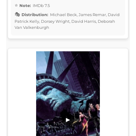
Note:
IMDb 7.5
Distribution:
Michael Beck, James Remar, David
Patrick Kelly, Dorsey Wright, David Harris, Deborah
Van Valkenburgh
▶