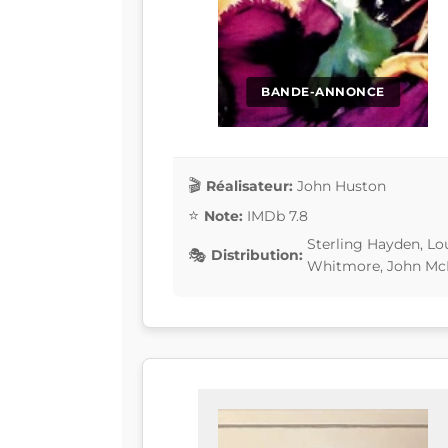
BANDE-ANNONCE
Réalisateur:
John Huston
Note:
IMDb 7.8
Sterling Hayden, Lo
Distribution:
Whitmore, John McI