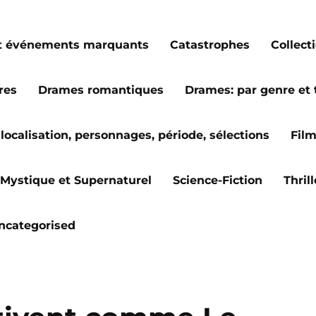
s et événements marquants
Catastrophes
Collect
res
Drames romantiques
Drames: par genre et
localisation, personnages, période, sélections
Fil
Mystique et Supernaturel
Science-Fiction
Thril
ncategorised