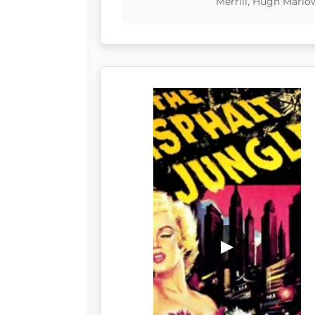
Merrill, Hugh Marlo
▶