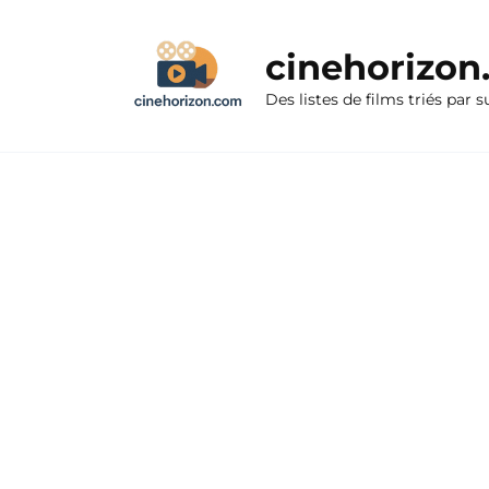
Aller
au
cinehorizo
contenu
Des listes de films triés par s