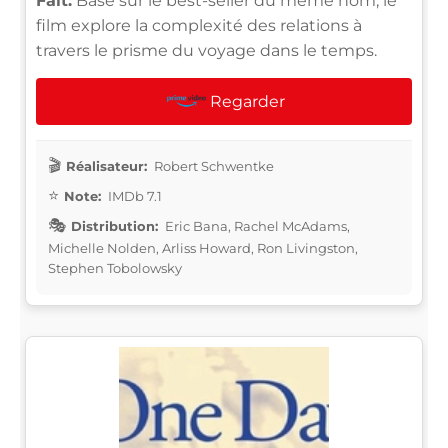
Fait:
Basé sur le best-seller du même nom, le
film explore la complexité des relations à
travers le prisme du voyage dans le temps.
Regarder
Réalisateur:
Robert Schwentke
Note:
IMDb 7.1
Distribution:
Eric Bana, Rachel McAdams,
Michelle Nolden, Arliss Howard, Ron Livingston,
Stephen Tobolowsky