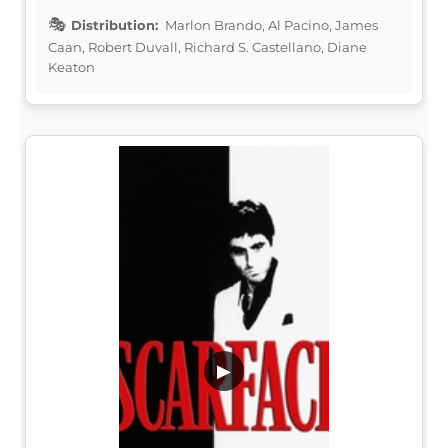
Distribution:
Marlon Brando, Al Pacino, James
Caan, Robert Duvall, Richard S. Castellano, Diane
Keaton
▶