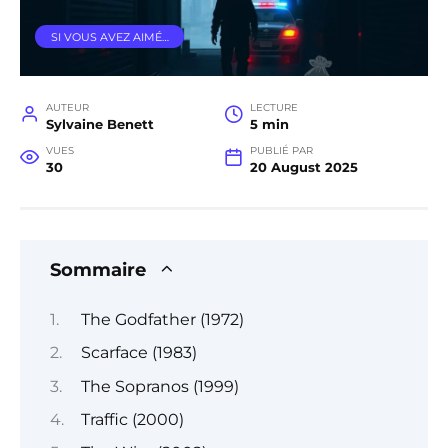
SI VOUS AVEZ AIMÉ…
AUTEUR
LECTURE
Sylvaine Benett
5 min
VUES
PUBLIÉ PAR
30
20 August 2025
Sommaire
The Godfather (1972)
Scarface (1983)
The Sopranos (1999)
Traffic (2000)