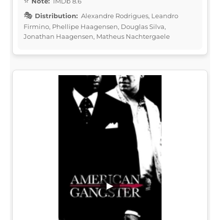
Note:
IMDb 8.6
Distribution:
Alexandre Rodrigues, Leandro
Firmino, Phellipe Haagensen, Douglas Silva,
Jonathan Haagensen, Matheus Nachtergaele
▶