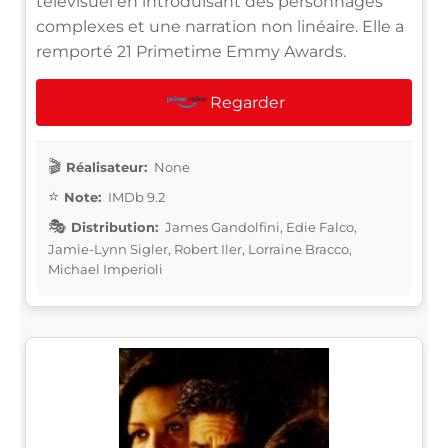
télévisuel en introduisant des personnages
complexes et une narration non linéaire. Elle a
remporté 21 Primetime Emmy Awards.
Regarder
Réalisateur:
None
Note:
IMDb 9.2
Distribution:
James Gandolfini, Edie Falco,
Jamie-Lynn Sigler, Robert Iler, Lorraine Bracco,
Michael Imperioli