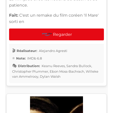
patience.
Fait:
C'est un remake du film coréen 'Il Mare'
sorti en
Regarder
Réalisateur:
Alejandro Agresti
Note:
IMDb 6.8
Distribution:
Keanu Reeves, Sandra Bullock,
Christopher Plummer, Ebon Moss-Bachrach, Willeke
van Ammelrooy, Dylan Walsh