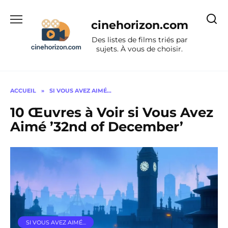
Aller
au
cinehorizon.com
contenu
Des listes de films triés par
sujets. À vous de choisir.
ACCUEIL
»
SI VOUS AVEZ AIMÉ…
10 Œuvres à Voir si Vous Avez
Aimé ’32nd of December’
SI VOUS AVEZ AIMÉ…