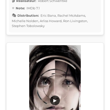
Réalisateur:
Robert Schwentke
Note:
IMDb 7.1
Distribution:
Eric Bana, Rachel McAdams,
Michelle Nolden, Arliss Howard, Ron Livingston,
Stephen Tobolowsky
▶