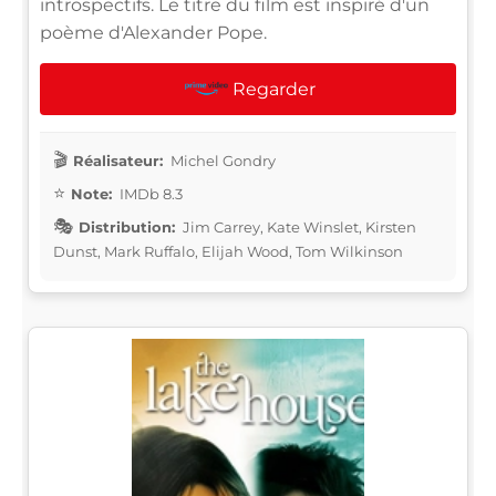
introspectifs. Le titre du film est inspiré d'un
poème d'Alexander Pope.
Regarder
Réalisateur:
Michel Gondry
Note:
IMDb 8.3
Distribution:
Jim Carrey, Kate Winslet, Kirsten
Dunst, Mark Ruffalo, Elijah Wood, Tom Wilkinson