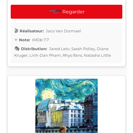
Regarder
Réalisateur:
Jaco Van Dormael
Note:
IMDb 7.7
Distribution:
Jared Leto, Sarah Polley, Diane
Kruger, Linh-Dan Pham, Rhys Ifans, Natasha Little