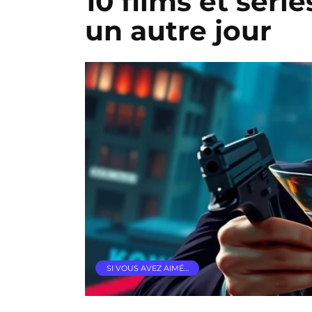
10 films et séri
un autre jour
SI VOUS AVEZ AIMÉ…