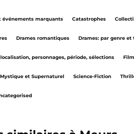
s et événements marquants
Catastrophes
Collect
res
Drames romantiques
Drames: par genre et
localisation, personnages, période, sélections
Fil
Mystique et Supernaturel
Science-Fiction
Thril
ncategorised