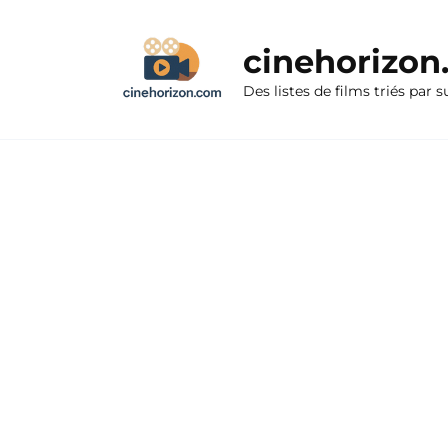
Aller
au
cinehorizo
contenu
Des listes de films triés par s