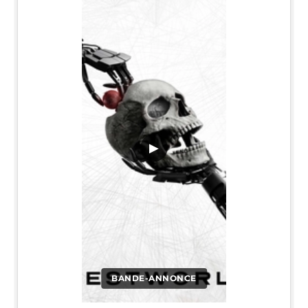
▶
BANDE-ANNONCE