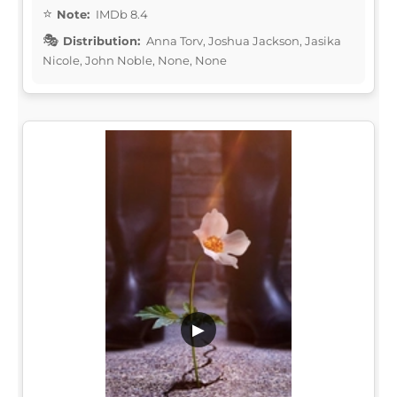
Note:
IMDb 8.4
Distribution:
Anna Torv, Joshua Jackson, Jasika
Nicole, John Noble, None, None
▶