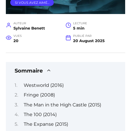
SI VOUS AVEZ AIMÉ…
AUTEUR
LECTURE
Sylvaine Benett
5 min
VUES
PUBLIÉ PAR
20
20 August 2025
Sommaire
Westworld (2016)
Fringe (2008)
The Man in the High Castle (2015)
The 100 (2014)
The Expanse (2015)