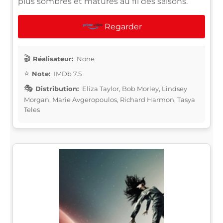
plus sombres et matures au fil des saisons.
Regarder
Réalisateur:
None
Note:
IMDb 7.5
Distribution:
Eliza Taylor, Bob Morley, Lindsey
Morgan, Marie Avgeropoulos, Richard Harmon, Tasya
Teles