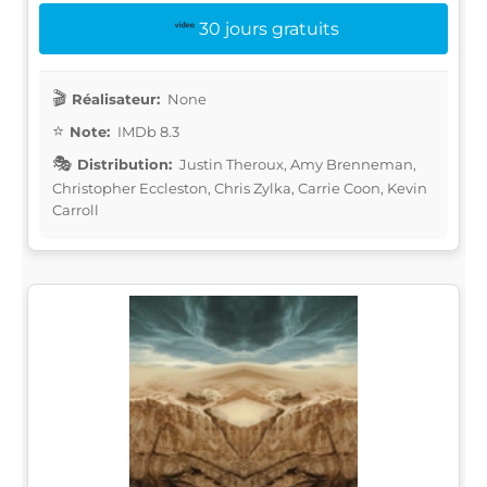
30 jours gratuits
Réalisateur:
None
Note:
IMDb 8.3
Distribution:
Justin Theroux, Amy Brenneman,
Christopher Eccleston, Chris Zylka, Carrie Coon, Kevin
Carroll