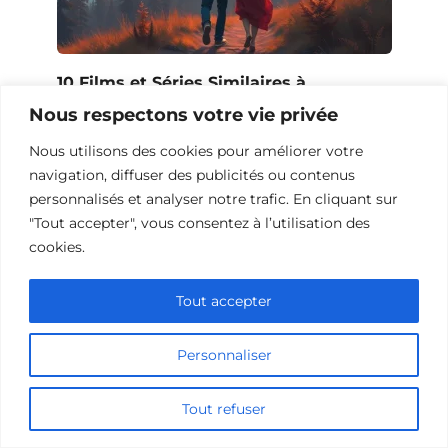
10 Films et Séries Similaires à
Opération Love
Nous respectons votre vie privée
Nous utilisons des cookies pour améliorer votre
navigation, diffuser des publicités ou contenus
personnalisés et analyser notre trafic. En cliquant sur
"Tout accepter", vous consentez à l’utilisation des
cookies.
Tout accepter
Personnaliser
Tout refuser
10 Œuvres Similaires à Urban Racer
pour les Fans de Vitesse