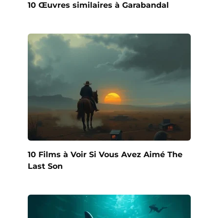
10 Œuvres similaires à Garabandal
10 Films à Voir Si Vous Avez Aimé The
Last Son