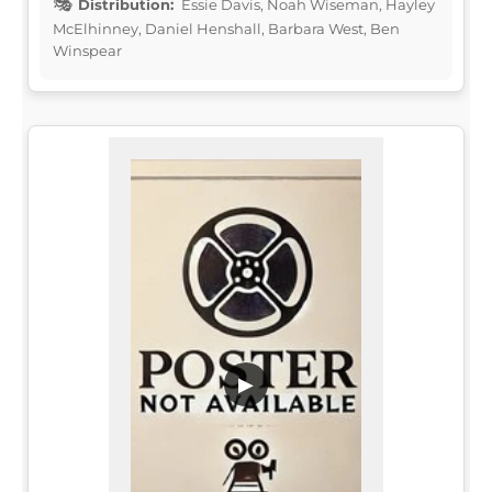
Distribution:
Essie Davis, Noah Wiseman, Hayley
McElhinney, Daniel Henshall, Barbara West, Ben
Winspear
▶