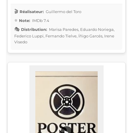
Réalisateur:
Guillermo del Toro
Note:
IMDb 7.4
Distribution:
Marisa Paredes, Eduardo Noriega,
Federico Luppi, Fernando Tielve, Íñigo Garcés, Irene
Visedo
▶