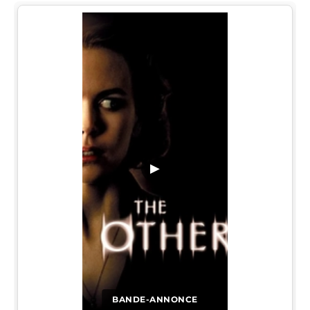
▶
BANDE-ANNONCE