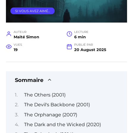
SI VOUS AVEZ AIMÉ…
AUTEUR
LECTURE
Maïté Simon
6 min
VUES
PUBLIÉ PAR
19
20 August 2025
Sommaire
The Others (2001)
The Devil's Backbone (2001)
The Orphanage (2007)
The Dark and the Wicked (2020)