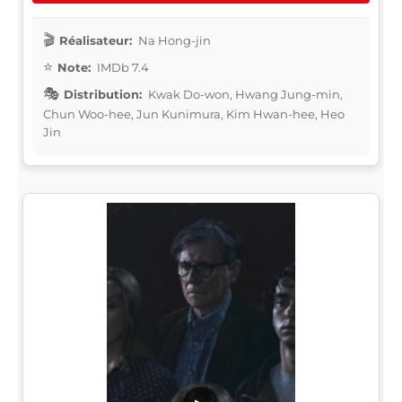
Réalisateur:
Na Hong-jin
Note:
IMDb 7.4
Distribution:
Kwak Do-won, Hwang Jung-min,
Chun Woo-hee, Jun Kunimura, Kim Hwan-hee, Heo
Jin