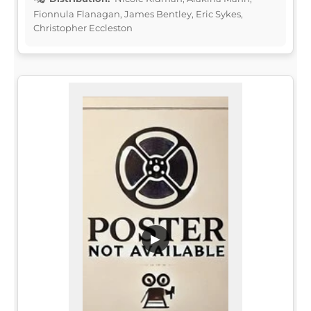
Fionnula Flanagan, James Bentley, Eric Sykes,
Christopher Eccleston
▶