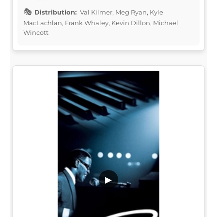
Distribution:
Val Kilmer, Meg Ryan, Kyle
MacLachlan, Frank Whaley, Kevin Dillon, Michael
Wincott
▶