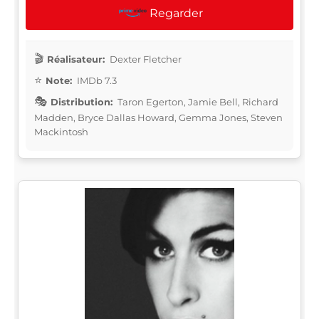
Regarder
Réalisateur:
Dexter Fletcher
Note:
IMDb 7.3
Distribution:
Taron Egerton, Jamie Bell, Richard
Madden, Bryce Dallas Howard, Gemma Jones, Steven
Mackintosh