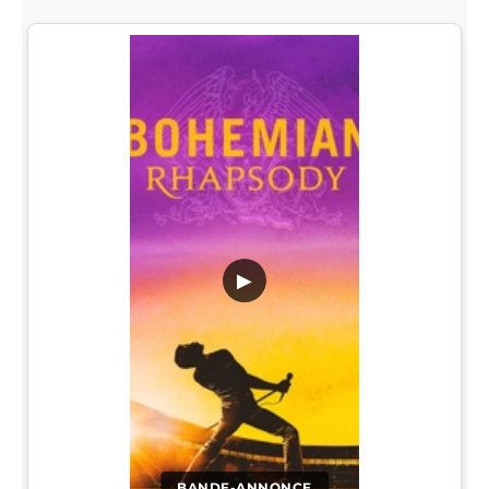
▶
BANDE-ANNONCE