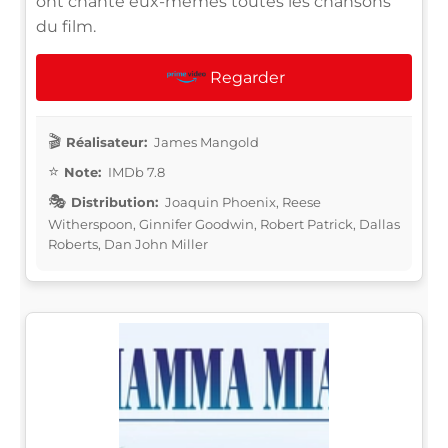
ont chanté eux-mêmes toutes les chansons
du film.
Regarder
Réalisateur:
James Mangold
Note:
IMDb 7.8
Distribution:
Joaquin Phoenix, Reese
Witherspoon, Ginnifer Goodwin, Robert Patrick, Dallas
Roberts, Dan John Miller