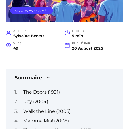
SI VOUS AVEZ AIMÉ…
AUTEUR
LECTURE
Sylvaine Benett
5 min
VUES
PUBLIÉ PAR
49
20 August 2025
Sommaire
The Doors (1991)
Ray (2004)
Walk the Line (2005)
Mamma Mia! (2008)