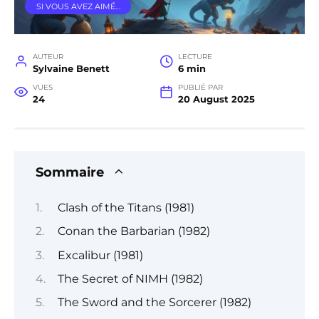
SI VOUS AVEZ AIMÉ…
AUTEUR
LECTURE
Sylvaine Benett
6 min
VUES
PUBLIÉ PAR
24
20 August 2025
Sommaire
Clash of the Titans (1981)
Conan the Barbarian (1982)
Excalibur (1981)
The Secret of NIMH (1982)
The Sword and the Sorcerer (1982)