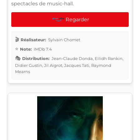
spectacles de music-hall.
Regarder
Réalisateur:
Sylvain Chomet
Note:
IMDb 7.4
Distribution:
Jean-Claude Donda, Eilidh Rankin,
Didier Gustin, Jil Aigrot, Jacques Tati, Raymond
Mearns