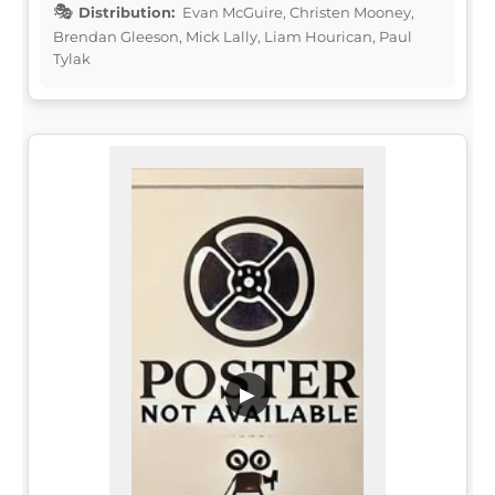
Distribution:
Evan McGuire, Christen Mooney,
Brendan Gleeson, Mick Lally, Liam Hourican, Paul
Tylak
▶