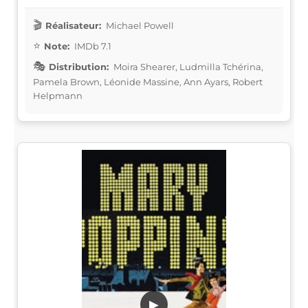
Réalisateur:
Michael Powell
Note:
IMDb 7.1
Distribution:
Moira Shearer, Ludmilla Tchérina,
Pamela Brown, Léonide Massine, Ann Ayars, Robert
Helpmann
▶