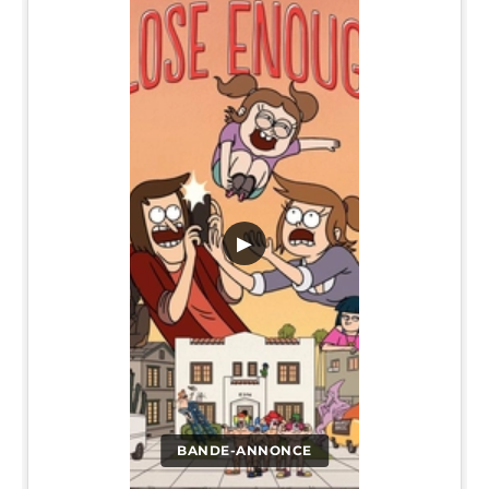
▶
BANDE-ANNONCE