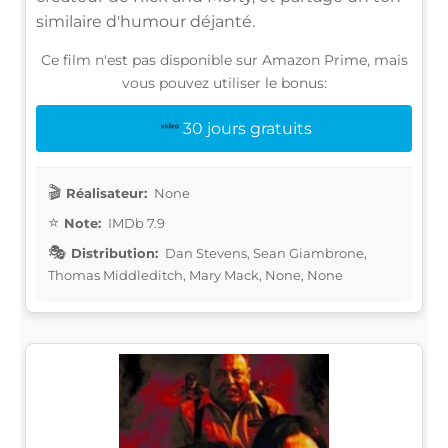
similaire d'humour déjanté.
Ce film n'est pas disponible sur Amazon Prime, mais
vous pouvez utiliser le bonus:
30 jours gratuits
Réalisateur:
None
Note:
IMDb 7.9
Distribution:
Dan Stevens, Sean Giambrone,
Thomas Middleditch, Mary Mack, None, None