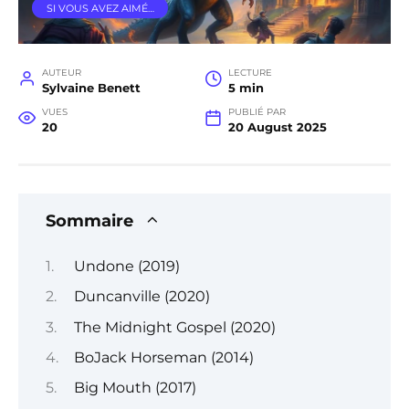
SI VOUS AVEZ AIMÉ…
AUTEUR
LECTURE
Sylvaine Benett
5 min
VUES
PUBLIÉ PAR
20
20 August 2025
Sommaire
Undone (2019)
Duncanville (2020)
The Midnight Gospel (2020)
BoJack Horseman (2014)
Big Mouth (2017)