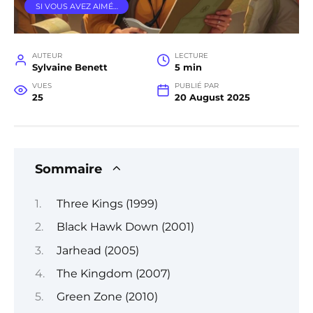
SI VOUS AVEZ AIMÉ…
AUTEUR
LECTURE
Sylvaine Benett
5 min
VUES
PUBLIÉ PAR
25
20 August 2025
Sommaire
Three Kings (1999)
Black Hawk Down (2001)
Jarhead (2005)
The Kingdom (2007)
Green Zone (2010)