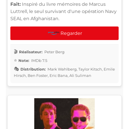
Fait:
Inspiré du livre mémoires de Marcus
Luttrell, le seul survivant d'une opération Navy
SEAL en Afghanistan.
Regarder
Réalisateur:
Peter Berg
Note:
IMDb 7.5
Distribution:
Mark Wahlberg, Taylor Kitsch, Emile
Hirsch, Ben Foster, Eric Bana, Ali Suliman