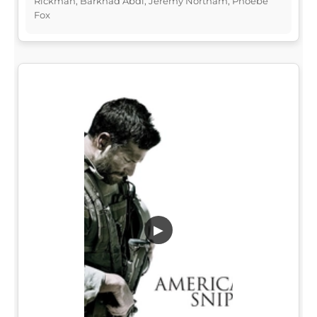
Rickman, Barkhad Abdi, Jeremy Northam, Phoebe
Fox
▶