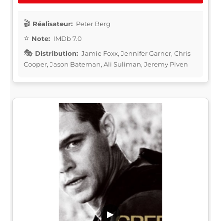
Réalisateur:
Peter Berg
Note:
IMDb 7.0
Distribution:
Jamie Foxx, Jennifer Garner, Chris
Cooper, Jason Bateman, Ali Suliman, Jeremy Piven
▶