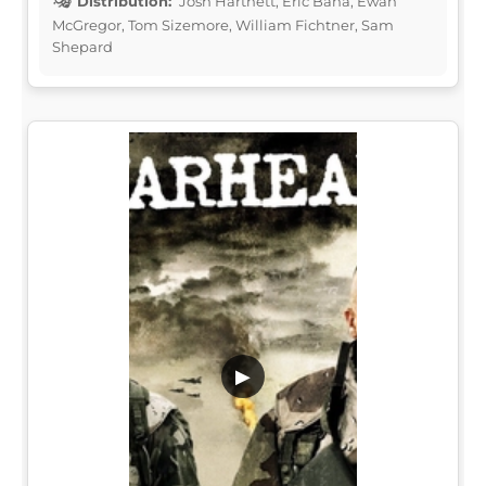
Distribution:
Josh Hartnett, Eric Bana, Ewan
McGregor, Tom Sizemore, William Fichtner, Sam
Shepard
▶