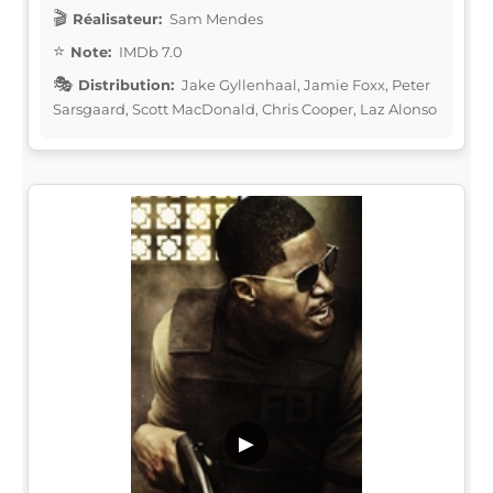
Réalisateur:
Sam Mendes
Note:
IMDb 7.0
Distribution:
Jake Gyllenhaal, Jamie Foxx, Peter
Sarsgaard, Scott MacDonald, Chris Cooper, Laz Alonso
▶