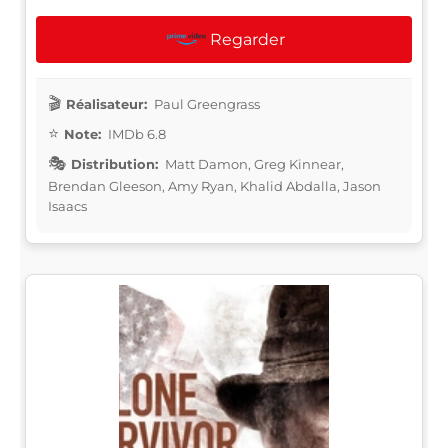
Regarder
Réalisateur:
Paul Greengrass
Note:
IMDb 6.8
Distribution:
Matt Damon, Greg Kinnear,
Brendan Gleeson, Amy Ryan, Khalid Abdalla, Jason
Isaacs