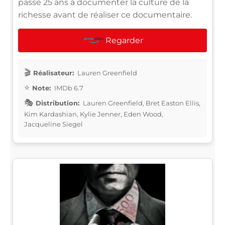
passé 25 ans à documenter la culture de la
richesse avant de réaliser ce documentaire.
Regarder
Réalisateur:
Lauren Greenfield
Note:
IMDb 6.7
Distribution:
Lauren Greenfield, Bret Easton Ellis,
Kim Kardashian, Kylie Jenner, Eden Wood,
Jacqueline Siegel