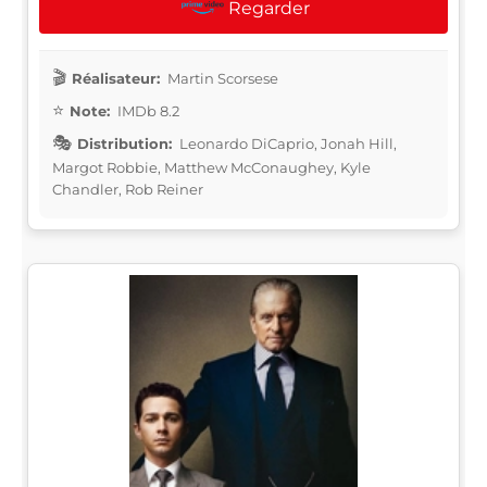
Regarder
Réalisateur:
Martin Scorsese
Note:
IMDb 8.2
Distribution:
Leonardo DiCaprio, Jonah Hill,
Margot Robbie, Matthew McConaughey, Kyle
Chandler, Rob Reiner