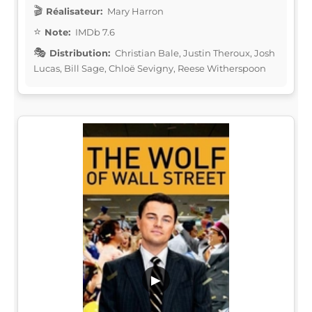
Réalisateur:
Mary Harron
Note:
IMDb 7.6
Distribution:
Christian Bale, Justin Theroux, Josh
Lucas, Bill Sage, Chloë Sevigny, Reese Witherspoon
▶