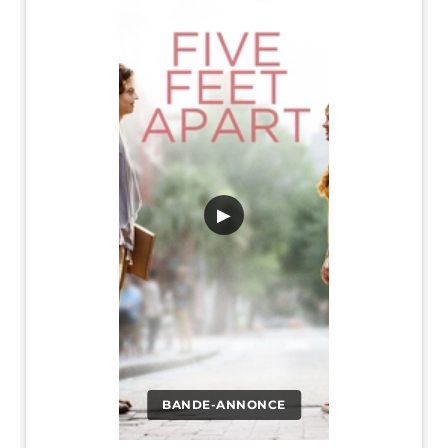
▶
BANDE-ANNONCE