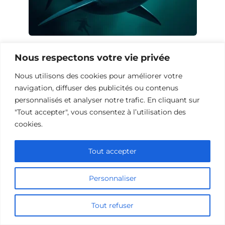
10 Œuvres Similaires à Shark Waters
Nous respectons votre vie privée
pour les Fans de Frissons
Nous utilisons des cookies pour améliorer votre
navigation, diffuser des publicités ou contenus
personnalisés et analyser notre trafic. En cliquant sur
"Tout accepter", vous consentez à l’utilisation des
cookies.
Tout accepter
Personnaliser
Tout refuser
10 Films à Voir Si Vous Avez Aimé The