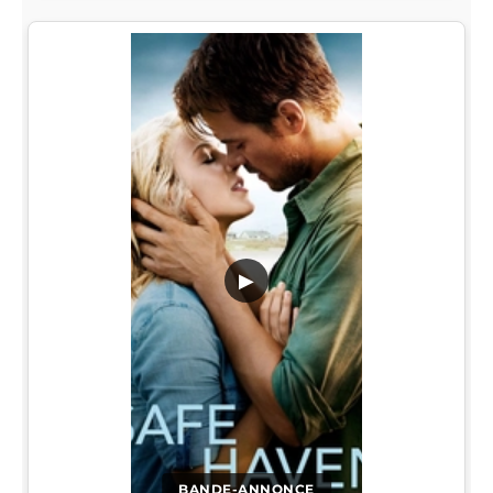
▶
BANDE-ANNONCE