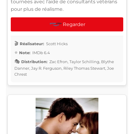
tournées avec l'aide de consultants vétérans
pour plus de réalisme.
Regarder
Réalisateur:
Scott Hicks
Note:
IMDb 6.4
Distribution:
Zac Efron, Taylor Schilling, Blythe
Danner, Jay R. Ferguson, Riley Thomas Stewart, Joe
Chrest