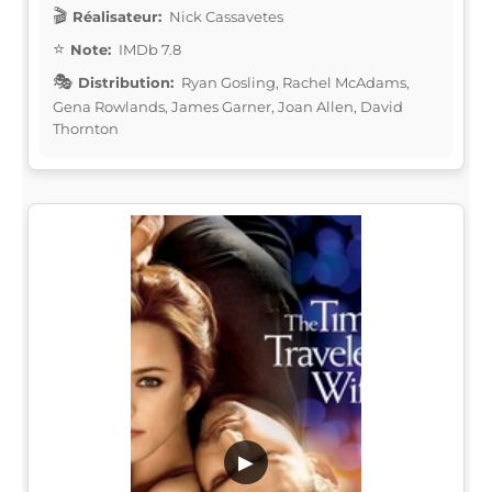
Réalisateur:
Nick Cassavetes
Note:
IMDb 7.8
Distribution:
Ryan Gosling, Rachel McAdams,
Gena Rowlands, James Garner, Joan Allen, David
Thornton
▶