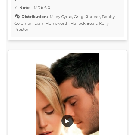
Note:
IMDb 6.0
Distribution:
Miley Cyrus, Greg Kinnear, Bobby
Coleman, Liam Hemsworth, Hallock Beals, Kelly
Preston
▶