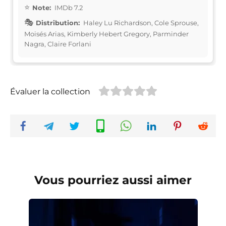
Note:
IMDb 7.2
Distribution:
Haley Lu Richardson, Cole Sprouse,
Moisés Arias, Kimberly Hebert Gregory, Parminder
Nagra, Claire Forlani
Évaluer la collection
Vous pourriez aussi aimer